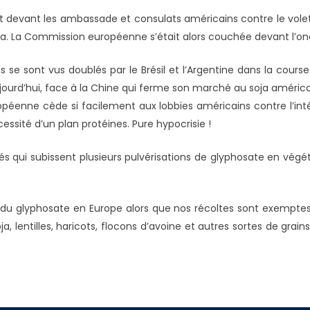
nt devant les ambassade et consulats américains contre le volet a
0 ha. La Commission européenne s’était alors couchée devant l’on
 se sont vus doublés par le Brésil et l’Argentine dans la course
ujourd’hui, face à la Chine qui ferme son marché au soja américa
ropéenne cède si facilement aux lobbies américains contre l’int
cessité d’un plan protéines. Pure hypocrisie !
és qui subissent plusieurs pulvérisations de glyphosate en végét
sage du glyphosate en Europe alors que nos récoltes sont exem
 lentilles, haricots, flocons d’avoine et autres sortes de grains