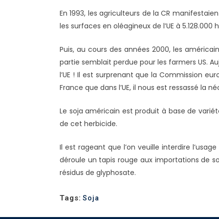
En 1993, les agriculteurs de la CR manifestaie
les surfaces en oléagineux de l’UE à 5.128.00
Puis, au cours des années 2000, les américains
partie semblait perdue pour les farmers US. A
l’UE ! Il est surprenant que la Commission eu
France que dans l’UE, il nous est ressassé la né
Le soja américain est produit à base de variét
de cet herbicide.
Il est rageant que l’on veuille interdire l’u
déroule un tapis rouge aux importations de soja,
résidus de glyphosate.
Tags:
Soja