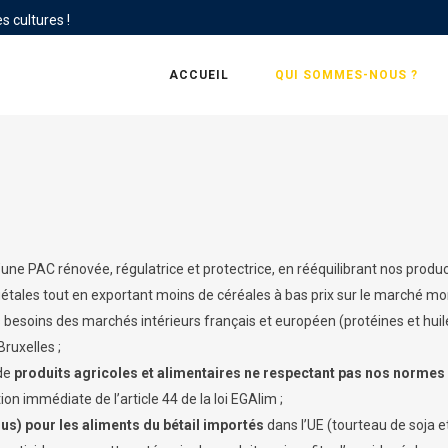
s cultures !
ACCUEIL
QUI SOMMES-NOUS ?
d’une PAC rénovée, régulatrice et protectrice, en rééquilibrant nos produ
tales tout en exportant moins de céréales à bas prix sur le marché mon
s besoins des marchés intérieurs français et européen (protéines et hu
ruxelles ;
 de
produits agricoles et alimentaires ne respectant pas nos normes
ion immédiate de l’article 44 de la loi EGAlim ;
dus)
pour
les aliments du bétail importés
dans l’UE (tourteau de soja e