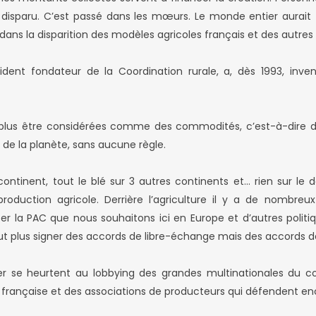
 disparu. C’est passé dans les mœurs. Le monde entier aurait 
e dans la disparition des modèles agricoles français et des autre
dent fondateur de la Coordination rurale, a, dès 1993, inven
t plus être considérées comme des commodités, c’est-à-dire d
 de la planète, sans aucune règle.
 continent, tout le blé sur 3 autres continents et… rien sur l
duction agricole. Derrière l’agriculture il y a de nombreux 
per la PAC que nous souhaitons ici en Europe et d’autres politiq
 faut plus signer des accords de libre-échange mais des accords
er se heurtent au lobbying des grandes multinationales du co
française et des associations de producteurs qui défendent enco