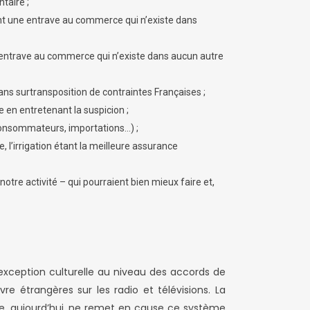
taire ;
tant une entrave au commerce qui n’existe dans
e entrave au commerce qui n’existe dans aucun autre
ns surtransposition de contraintes Françaises ;
e en entretenant la suspicion ;
 consommateurs, importations…) ;
 l’irrigation étant la meilleure assurance
tre activité – qui pourraient bien mieux faire et,
 exception culturelle au niveau des accords de
e étrangères sur les radio et télévisions. La
ne, aujourd’hui, ne remet en cause ce système