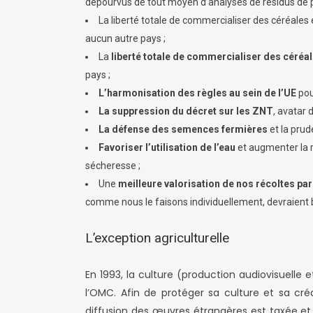
dépourvus de tout moyen d’analyses de résidus de pe
La liberté totale de commercialiser des céréales 
aucun autre pays ;
La
liberté totale de commercialiser des céréa
pays ;
L’harmonisation des règles au sein de l’UE
pou
La suppression du décret sur les ZNT
, avatar 
La défense des semences fermières
et la prud
Favoriser l’utilisation de l’eau
et augmenter la re
sécheresse ;
Une
meilleure valorisation de nos récoltes p
comme nous le faisons individuellement, devraient b
L’exception agriculturelle
En 1993, la culture (production audiovisuelle
l’OMC. Afin de protéger sa culture et sa cré
diffusion des œuvres étrangères est taxée et