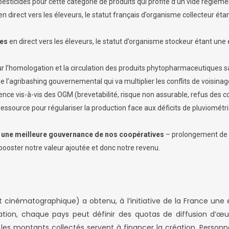
sticides pour cette catégorie de produits qui profite d’un vide réglemen
en direct vers les éleveurs, le statut français d’organisme collecteur é
les
en direct vers les éleveurs, le statut d’organisme stockeur étant un
r l’homologation et la circulation des produits phytopharmaceutiques sa
de l’agribashing gouvernemental qui va multiplier les conflits de voisinag
ence vis-à-vis des OGM (brevetabilité, risque non assurable, refus des
ssource pour régulariser la production face aux déficits de pluviométrie,
ar une meilleure gouvernance de nos coopératives
– prolongement de no
ooster notre valeur ajoutée et donc notre revenu.
 et cinématographique) a obtenu, à l’initiative de la France une
ation, chaque pays peut définir des quotas de diffusion d’œuvr
 les montants collectés servent à financer la création. Person