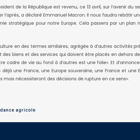
ent de la République est revenu, ce 13 avril, sur l’avenir du sec
 l’après, a déclaré Emmanuel Macron. Il nous faudra rebâtir une 
mie stratégique pour notre Europe. Cela passera par un plan 
riculture en des termes similaires, agrégée à d’autres activité
est des biens et des services qui doivent être placés en dehors d
re cadre de vie au fond à d’autres est une folie». Et d’annonce
ns déjà une France, une Europe souveraine, une France et une 
s mois nécessiteront des décisions de rupture en ce sens».
dance agricole