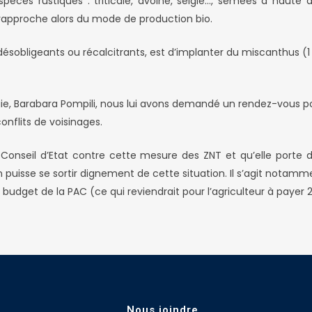
spèces rustiques : triticale, avoine, seigle…, semées à haute 
e rapproche alors du mode de production bio.
désobligeants ou récalcitrants, est d’implanter du miscanthus (1 
ogie, Barabara Pompili, nous lui avons demandé un rendez-vous pou
onflits de voisinages.
Conseil d’Etat contre cette mesure des ZNT et qu’elle porte d
un puisse se sortir dignement de cette situation. Il s’agit notam
budget de la PAC (ce qui reviendrait pour l’agriculteur à payer 2 
Nous joindre