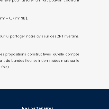
densité pour assurer un fort pouvoir couvrant
m² = 0,7 m² SIE).
r lui partager notre avis sur ces ZNT riverains,
es propositions constructives, qu’elle compte
ment de bandes fleuries indemnisées mais sur le
fois).
Nos partenaires