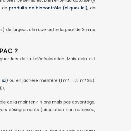
raitées. Le semis est bien entendu autorisé (y
, de
produits de biocontrôle (cliquez ici)
, de
us) de largeur, afin que cette largeur de 3m ne
PAC ?
uer lors de la télédéclaration. Mais cela est
 ici
) ou en jachère mellifère (1 m² = 1,5 m² SIE).
E).
ible de la maintenir 4 ans mais pas davantage,
vers désagréments (circulation non autorisée,