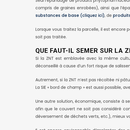
Seul l’épandage de produits phytopharmaceutiq
compris de graines enrobées), ainsi que l’épa
substances de base (cliquez ici)
, de
produits
Lorsque vous traitez la parcelle, il est encor
soit pas traitée.
QUE FAUT-IL SEMER SUR LA 
Si la ZNT est emblavée avec la même culture 
déconseillé à cause d’un fort risque de saliss
Autrement, si la ZNT n’est pas récoltée ni pât
La SIE « bord de champ » est aussi possible, a
Une autre solution, économique, consiste à se
afin que le couvert ne soit pas considéré co
déversement de déchets verts, etc.), mieux vau