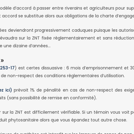
èle d’accord à passer entre riverains et agriculteurs pour supp
accord se substitue alors aux obligations de la charte d’enga
s deviendront progressivement caduques puisque les autorisa
prévaudra sur la ZNT fixée règlementairement et sans réduction
re une dizaine d’années…
 »
L253-17
) est certes dissuasive : 6 mois d’emprisonnement et
de non-respect des conditions règlementaires d’utilisation.
z ici)
prévoit 1% de pénalité en cas de non-respect des exig
its (sans possibilité de remise en conformité).
 sur la ZNT est difficilement vérifiable. Si un témoin vous voit 
uit phytosanitaire alors que vous épandez tout autre chose.