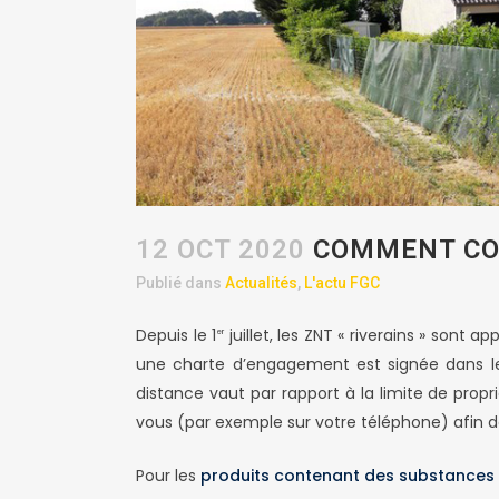
12 OCT 2020
COMMENT COM
Publié dans
Actualités
,
L'actu FGC
Depuis le 1
juillet, les ZNT « riverains » sont 
er
une charte d’engagement est signée dans le
distance vaut par rapport à la limite de prop
vous (par exemple sur votre téléphone) afin de
Pour les
produits contenant des substances 