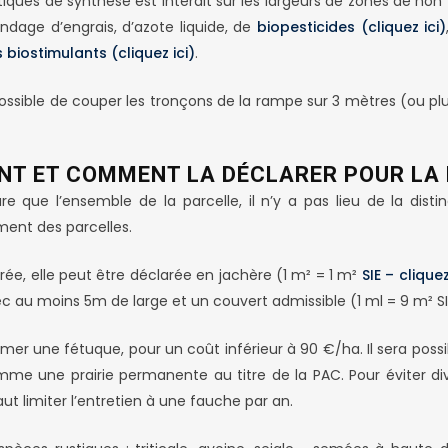
ues de synthèse est interdit sur les largeurs de zones de non t
ndage d’engrais, d’azote liquide, de
biopesticides (cliquez ici)
 biostimulants (cliquez ici)
.
e possible de couper les tronçons de la rampe sur 3 mètres (ou pl
ZNT ET COMMENT LA DÉCLARER POUR LA 
que l’ensemble de la parcelle, il n’y a pas lieu de la disting
ement des parcelles.
urée, elle peut être déclarée en jachère (1 m² = 1 m²
SIE – cliquez
vec au moins 5m de large et un couvert admissible (1 ml = 9 m² SI
mer une fétuque, pour un coût inférieur à 90 €/ha. Il sera poss
mme une prairie permanente au titre de la PAC. Pour éviter di
t limiter l’entretien à une fauche par an.