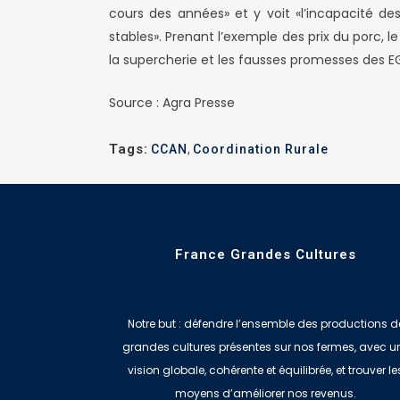
cours des années» et y voit «l’incapacité des
stables». Prenant l’exemple des prix du porc, l
la supercherie et les fausses promesses des EG
Source : Agra Presse
Tags:
CCAN
,
Coordination Rurale
France Grandes Cultures
Notre but : défendre l’ensemble des productions d
grandes cultures présentes sur nos fermes, avec u
vision globale, cohérente et équilibrée, et trouver le
moyens d’améliorer nos revenus.