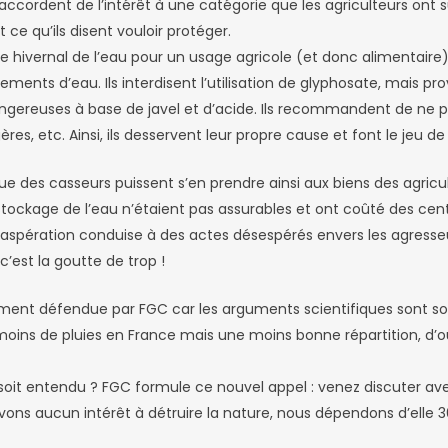
ccordent de l’intérêt à une catégorie que les agriculteurs ont s
ce qu’ils disent vouloir protéger.
e hivernal de l’eau pour un usage agricole (et donc alimentai
ements d’eau. Ils interdisent l’utilisation de glyphosate, mais 
 dangereuses à base de javel et d’acide. Ils recommandent de ne
es, etc. Ainsi, ils desservent leur propre cause et font le jeu de
ue des casseurs puissent s’en prendre ainsi aux biens des agr
e stockage de l’eau n’étaient pas assurables et ont coûté des cent
e l’exaspération conduise à des actes désespérés envers les agre
c’est la goutte de trop !
ement défendue par FGC car les arguments scientifiques sont soli
moins de pluies en France mais une moins bonne répartition, d’où
oit entendu ? FGC formule ce nouvel appel : venez discuter avec 
avons aucun intérêt à détruire la nature, nous dépendons d’elle 36