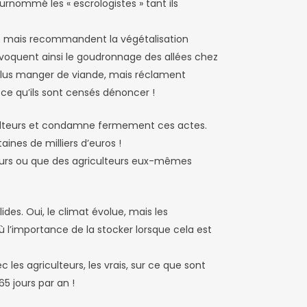
urnommé les « escrologistes » tant ils
re) mais recommandent la végétalisation
provoquent ainsi le goudronnage des allées chez
 plus manger de viande, mais réclament
 ce qu’ils sont censés dénoncer !
iculteurs et condamne fermement ces actes.
aines de milliers d’euros !
sseurs ou que des agriculteurs eux-mêmes
des. Oui, le climat évolue, mais les
 l’importance de la stocker lorsque cela est
les agriculteurs, les vrais, sur ce que sont
5 jours par an !