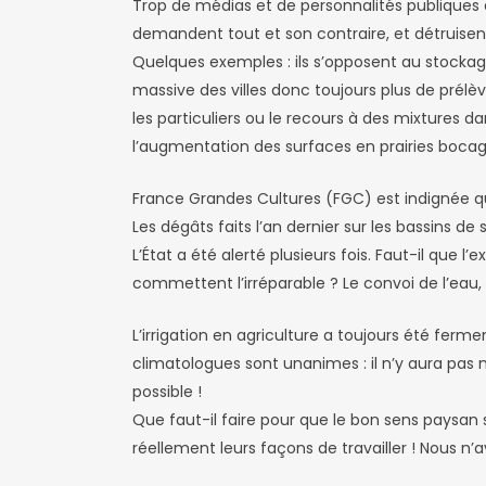
Trop de médias et de personnalités publiques a
demandent tout et son contraire, et détruisent 
Quelques exemples : ils s’opposent au stockag
massive des villes donc toujours plus de prélèv
les particuliers ou le recours à des mixtures
l’augmentation des surfaces en prairies bocagèr
France Grandes Cultures (FGC) est indignée q
Les dégâts faits l’an dernier sur les bassins d
L’État a été alerté plusieurs fois. Faut-il qu
commettent l’irréparable ? Le convoi de l’eau, 
L’irrigation en agriculture a toujours été ferm
climatologues sont unanimes : il n’y aura pas 
possible !
Que faut-il faire pour que le bon sens paysan s
réellement leurs façons de travailler ! Nous n’