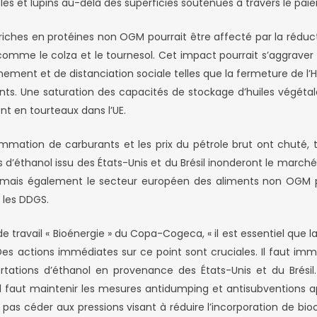
les et lupins au-delà des superficies soutenues à travers le pai
riches en protéines non OGM pourrait être affecté par la réduct
mme le colza et le tournesol. Cet impact pourrait s’aggraver d
ment et de distanciation sociale telles que la fermeture de l’H
ts. Une saturation des capacités de stockage d’huiles végétale
ent en tourteaux dans l’UE.
mmation de carburants et les prix du pétrole brut ont chuté,
d’éthanol issu des États-Unis et du Brésil inonderont le marché 
, mais également le secteur européen des aliments non OGM p
 les DDGS.
de travail « Bioénergie » du Copa-Cogeca, « il est essentiel que
Des actions immédiates sur ce point sont cruciales. Il faut 
tations d’éthanol en provenance des États-Unis et du Brésil
. Il faut maintenir les mesures antidumping et antisubventions a
 pas céder aux pressions visant à réduire l’incorporation de bio