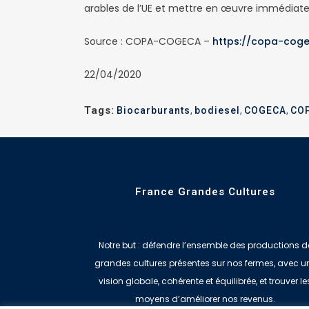
arables de l’UE et mettre en œuvre immédiatem
Source : COPA-COGECA –
https://copa-cog
22/04/2020
Tags:
Biocarburants
,
bodiesel
,
COGECA
,
CO
France Grandes Cultures
Notre but : défendre l’ensemble des productions d
grandes cultures présentes sur nos fermes, avec u
vision globale, cohérente et équilibrée, et trouver le
moyens d’améliorer nos revenus.