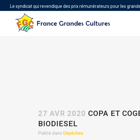
Le syndicat qui revendique des prix rémunérateurs pour les grande
27 AVR 2020
COPA ET COG
BIODIESEL
Publié dans
Dépêches