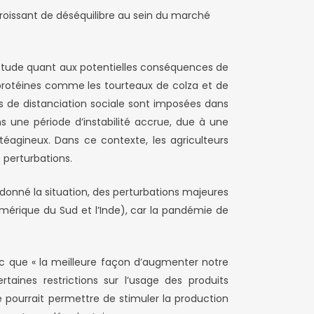
roissant de déséquilibre au sein du marché
iétude quant aux potentielles conséquences de
en protéines comme les tourteaux de colza et de
es de distanciation sociale sont imposées dans
s une période d’instabilité accrue, due à une
agineux. Dans ce contexte, les agriculteurs
 perturbations.
donné la situation, des perturbations majeures
Amérique du Sud et l’Inde), car la pandémie de
c que « la meilleure façon d’augmenter notre
ines restrictions sur l’usage des produits
he pourrait permettre de stimuler la production