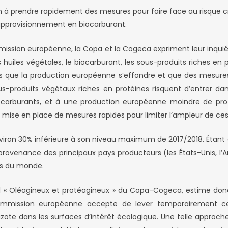
 à prendre rapidement des mesures pour faire face au risque c
approvisionnement en biocarburant.
mission européenne, la Copa et la Cogeca expriment leur inqu
les huiles végétales, le biocarburant, les sous-produits riches 
lors que la production européenne s’effondre et que des mesur
s-produits végétaux riches en protéines risquent d’entrer dan
ocarburants, et à une production européenne moindre de proté
 mise en place de mesures rapides pour limiter l’ampleur de ces
environ 30% inférieure à son niveau maximum de 2017/2018. Étant 
rovenance des principaux pays producteurs (les États-Unis, l’
ns du monde.
ail « Oléagineux et protéagineux » du Copa-Cogeca, estime don
mmission européenne accepte de lever temporairement certa
’azote dans les surfaces d’intérêt écologique. Une telle approc