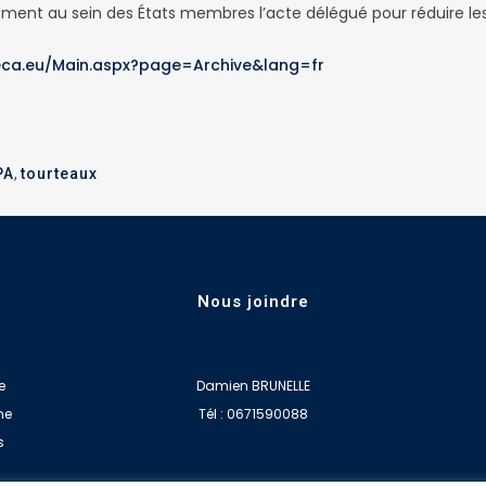
ent au sein des États membres l’acte délégué pour réduire les b
eca.eu/Main.aspx?page=Archive&lang=fr
PA
,
tourteaux
Nous joindre
e
Damien BRUNELLE
ne
Tél : 0671590088
s