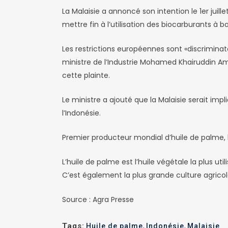
La Malaisie a annoncé son intention le 1er jui
mettre fin à l’utilisation des biocarburants à b
Les restrictions européennes sont «discriminato
ministre de l’Industrie Mohamed Khairuddin Ama
cette plainte.
Le ministre a ajouté que la Malaisie serait imp
l’Indonésie.
Premier producteur mondial d’huile de palme, l’I
L’huile de palme est l’huile végétale la plus 
C’est également la plus grande culture agricol
Source : Agra Presse
Tags:
Huile de palme
,
Indonésie
,
Malaisie