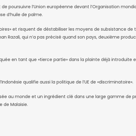
llet de poursuivre l’Union européenne devant l’Organisation mond
ase d’huile de palme.
ires» et risquent de déstabiliser les moyens de subsistance de tr
n Razali, qui n’a pas précisé quand son pays, deuxième producte
liquée en tant que «tierce partie» dans la plainte déjà introduit
ndonésie qualifie aussi la politique de l’UE de «discriminatoire».
utilisée au monde et un ingrédient clé dans une large gamme de 
e de Malaisie.