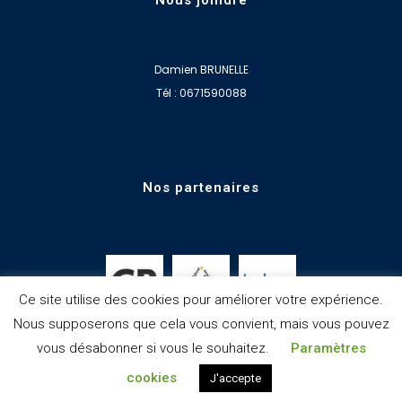
Nous joindre
Damien BRUNELLE
Tél : 0671590088
Nos partenaires
Ce site utilise des cookies pour améliorer votre expérience.
Nous supposerons que cela vous convient, mais vous pouvez
vous désabonner si vous le souhaitez.
Paramètres
cookies
J'accepte
© Copyright
jplcreations
|
Mentions légales