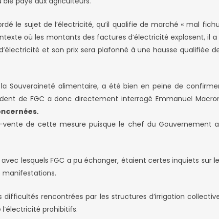
 blé payé aux agriculteurs.
e sujet de l’électricité, qu’il qualifie de marché « mal fich
texte où les montants des factures d’électricité explosent, il a
 d’électricité et son prix sera plafonné à une hausse qualifiée 
 la Souveraineté alimentaire, a été bien en peine de confirmer
ent de FGC a donc directement interrogé Emmanuel Macron qu
concernées.
s-vente de cette mesure puisque le chef du Gouvernement a fa
avec lesquels FGC a pu échanger, étaient certes inquiets sur le
 manifestations.
es difficultés rencontrées par les structures d’irrigation colle
’électricité prohibitifs.