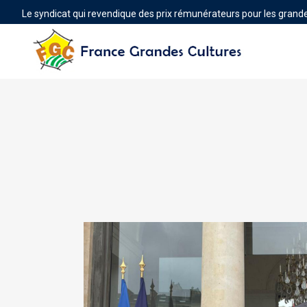
Le syndicat qui revendique des prix rémunérateurs pour les grande