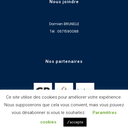
Nous joindre
Damien BRUNELLE
Tél : 0671590088
Nos partenaires
Ce site utilise des cookies pour améliorer votre expérience.
Nous supposerons que cela vous convient, mais vous pouvez
vous désabonner si vous le souhaitez.
Paramètres
cookies
J'accepte
© Copyright
jplcreations
|
Mentions légales