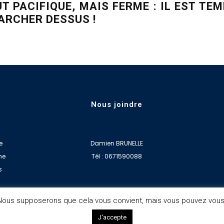
T PACIFIQUE, MAIS FERME : IL EST TE
MARCHER DESSUS !
Nous joindre
e
Damien BRUNELLE
ne
Tél : 0671590088
s
. Nous supposerons que cela vous convient, mais vous pouvez vou
J'accepte
© Copyright
jplcreations
|
Mentions légales