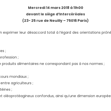
Mercredi 14 mars 2018 à 11h00
devant le siège d’Intercéréales
(23- 25 rue de Neuilly – 75016 Paris)
 exprimer leur désaccord total à l’égard des orientations prônée
es ;
profession ;
 produits alimentaires ne correspondant pas à nos normes ;
 cours mondiaux ;
entre agriculteurs ;
téines ;
s et oléoprotéagineux confondus, ainsi qu’une dimension europée