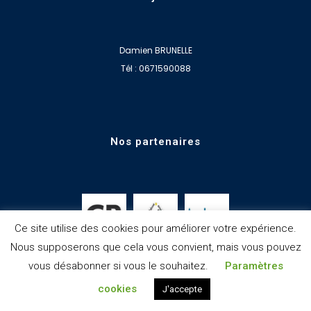
Damien BRUNELLE
Tél : 0671590088
Nos partenaires
Ce site utilise des cookies pour améliorer votre expérience.
Nous supposerons que cela vous convient, mais vous pouvez
vous désabonner si vous le souhaitez.
Paramètres
cookies
J'accepte
© Copyright
jplcreations
|
Mentions légales