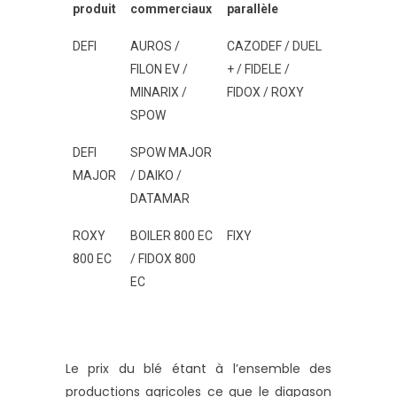
produit
commerciaux
parallèle
DEFI
AUROS /
CAZODEF / DUEL
FILON EV /
+ / FIDELE /
MINARIX /
FIDOX / ROXY
SPOW
DEFI
SPOW MAJOR
MAJOR
/ DAIKO /
DATAMAR
ROXY
BOILER 800 EC
FIXY
800 EC
/ FIDOX 800
EC
Le prix du blé étant à l’ensemble des
productions agricoles ce que le diapason