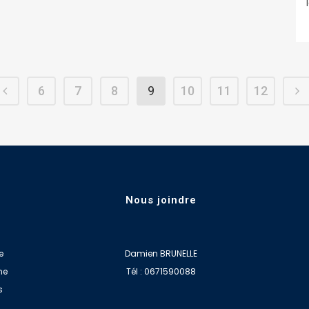
6
7
8
9
10
11
12
Nous joindre
e
Damien BRUNELLE
ne
Tél : 0671590088
s